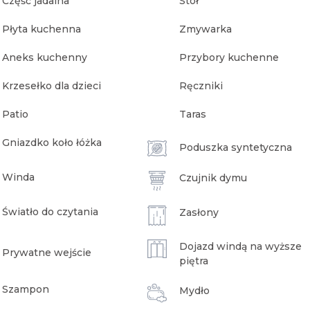
Część jadalna
Stół
Płyta kuchenna
Zmywarka
Aneks kuchenny
Przybory kuchenne
Krzesełko dla dzieci
Ręczniki
Patio
Taras
Gniazdko koło łóżka
Poduszka syntetyczna
Winda
Czujnik dymu
Światło do czytania
Zasłony
Dojazd windą na wyższe
Prywatne wejście
piętra
Szampon
Mydło