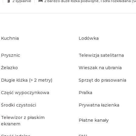
2 sypialnie
2 bardzo duże łóżka podwójne
, 1 sofa rozkładana (S
Kuchnia
Lodówka
Prysznic
Telewizja satelitarna
Żelazko
Wieszak na ubrania
Długie łóżka (> 2 metry)
Sprzęt do prasowania
Część wypoczynkowa
Pralka
Środki czystości
Prywatna łazienka
Telewizor z płaskim
Płatne kanały
ekranem