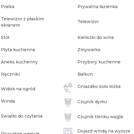
Pralka
Prywatna łazienka
Telewizor z płaskim
Telewizor
ekranem
Stół
Kieliszki do wina
Płyta kuchenna
Zmywarka
Aneks kuchenny
Przybory kuchenne
Ręczniki
Balkon
Gniazdko koło łóżka
Widok na ogród
Winda
Czujnik dymu
Światło do czytania
Czujnik tlenku węgla
Dojazd windą na wyższe
Prywatne wejście