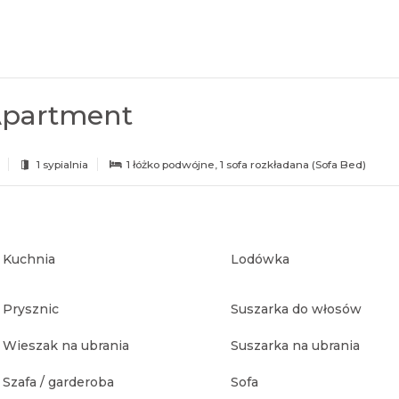
Apartment
1 sypialnia
1 łóżko podwójne
, 1 sofa rozkładana (Sofa Bed)
Kuchnia
Lodówka
Prysznic
Suszarka do włosów
Wieszak na ubrania
Suszarka na ubrania
Szafa / garderoba
Sofa