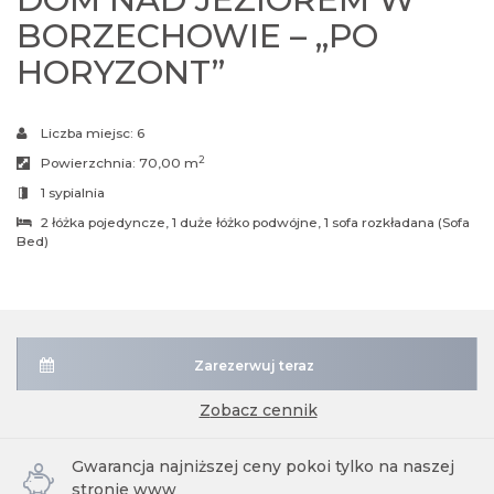
BORZECHOWIE – „PO
HORYZONT”
Liczba miejsc:
6
2
Powierzchnia:
70,00 m
1 sypialnia
2 łóżka pojedyncze
, 1 duże łóżko podwójne
, 1 sofa rozkładana (Sofa
Bed)
Zarezerwuj teraz
zobacz cennik
Gwarancja najniższej ceny pokoi tylko na naszej
stronie www