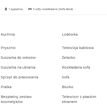
1 sypialnia
3 sofy rozkładane (Sofa Bed)
Kuchnia
Lodówka
Prysznic
Telewizja kablowa
Suszarka do włosów
Żelazko
Suszarka na ubrania
Rozkładana sofa
Sprzęt do prasowania
Sofa
Pralka
Biurko
Bezpłatny zestaw
Telewizor z płaskim
kosmetyków
ekranem