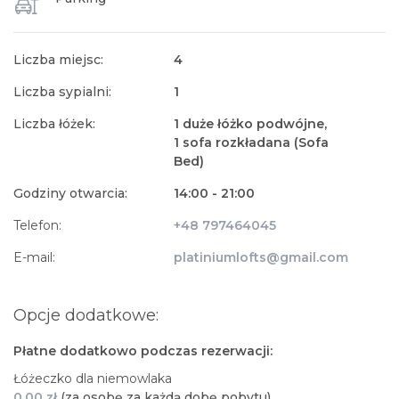
Liczba miejsc:
4
Liczba sypialni:
1
Liczba łóżek:
1 duże łóżko podwójne,
1 sofa rozkładana (Sofa
Bed)
Godziny otwarcia:
14:00 - 21:00
Telefon:
+48 797464045
E-mail:
platiniumlofts@gmail.com
Opcje dodatkowe:
Płatne dodatkowo podczas rezerwacji:
Łóżeczko dla niemowlaka
0,00 zł
(za osobę za każdą dobę pobytu)