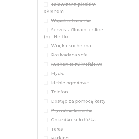
Telewizor z płaskim
ekranem
Wspólna łazienka
Serwis z filmami online
(np. Netflix)
Wnęka kuchenna
Rozkładana sofa
Kuchenka mikrofalowa
Mydło
Meble ogrodowe
Telefon
Dostęp za pomocą karty
Prywatna łazienka
Gniazdko koło łóżka
Taras
Parking