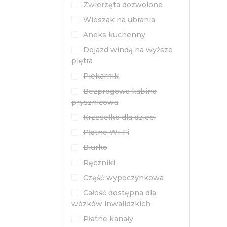
Zwierzęta dozwolone
Wieszak na ubrania
Aneks kuchenny
Dojazd windą na wyższe
piętra
Piekarnik
Bezprogowa kabina
prysznicowa
Krzesełko dla dzieci
Płatne Wi-Fi
Biurko
Ręczniki
Część wypoczynkowa
Całość dostępna dla
wózków inwalidzkich
Płatne kanały