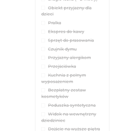
Obiekt przyjazny dla
dzieci
Pralka
Ekspres do kawy
Sprzęt do prasowania
Czujnik dymu
Przyjazny alergikom
Przejściówka
Kuchnia z pełnym
wyposażeniem
Bezpłatny zestaw
kosmetyków
Poduszka syntetyczna
Widok na wewnętrzny
dziedziniec
Dojście na wyższe piętra