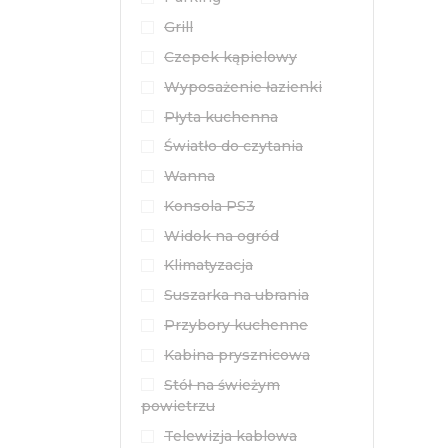
Grill
Czepek kąpielowy
Wyposażenie łazienki
Płyta kuchenna
Światło do czytania
Wanna
Konsola PS3
Widok na ogród
Klimatyzacja
Suszarka na ubrania
Przybory kuchenne
Kabina prysznicowa
Stół na świeżym
powietrzu
Telewizja kablowa