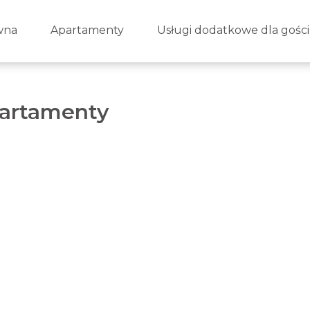
wna
Apartamenty
Usługi dodatkowe dla gości
artamenty