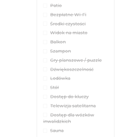
Patio
Bezpłatne Wi-Fi
Środki czystości
Widok na miasto
Balkon
Szampon
Gry planszowe / puzzle
Dźwiękoszczelność
Lodówka
Stół
Dostęp do kluczy
Telewizja satelitarna
Dostęp dla wózków
inwalidzkich
Sauna