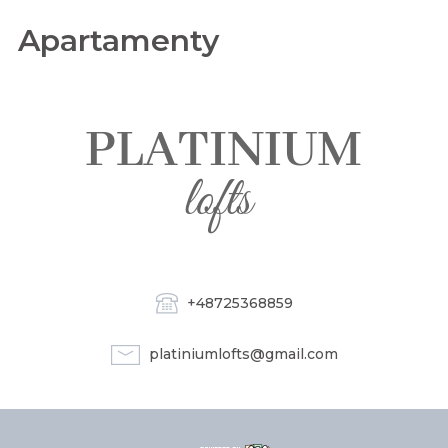
Apartamenty
+48725368859
platiniumlofts@gmail.com