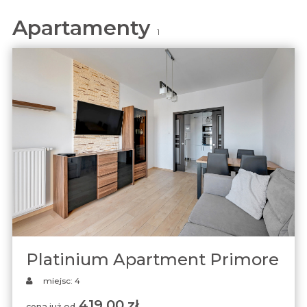
Apartamenty
1
Platinium Apartment Primore
miejsc: 4
419,00 zł
cena już od